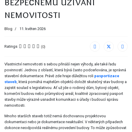
bezpečnému užívání
nemovitosti
Blog
11. květen 2026
Ratings
(0)
Vlastnictví nemovitosti s sebou přináší nejen výhody, ale také řadu
povinností. Jednou z oblastí, která bývá často podceňována, je správná
stavební dokumentace. Právě zde hraje důležitou roli
pasportizace
staveb
, která pomáhá majitelům objektů doložit skutečný stav budovy a
zajistit soulad s legislativou. Ať už jde o rodinný dům, bytový objekt,
komerční budovu nebo průmyslový areál, kvalitně zpracovaný pasport
stavby může výrazně usnadnit komunikaci s úřady i budoucí správu
nemovitosti.
Mnoho starších staveb totiž nemá dochovanou projektovou
dokumentaci nebo je dokumentace neaktuální. V některých případech
dokonce neodpovídá reálnému provedení budovy. To může způsobovat