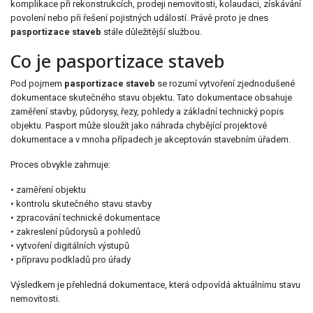
komplikace při rekonstrukcích, prodeji nemovitosti, kolaudaci, získávání
povolení nebo při řešení pojistných událostí. Právě proto je dnes
pasportizace staveb
stále důležitější službou.
Co je pasportizace staveb
Pod pojmem
pasportizace staveb
se rozumí vytvoření zjednodušené
dokumentace skutečného stavu objektu. Tato dokumentace obsahuje
zaměření stavby, půdorysy, řezy, pohledy a základní technický popis
objektu. Pasport může sloužit jako náhrada chybějící projektové
dokumentace a v mnoha případech je akceptován stavebním úřadem.
Proces obvykle zahrnuje:
• zaměření objektu
• kontrolu skutečného stavu stavby
• zpracování technické dokumentace
• zakreslení půdorysů a pohledů
• vytvoření digitálních výstupů
• přípravu podkladů pro úřady
Výsledkem je přehledná dokumentace, která odpovídá aktuálnímu stavu
nemovitosti.