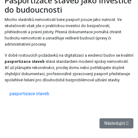
Pasportizace staveb jako investice
do budoucnosti
Mnoho vlastníků nemovitostí bere pasport pouze jako nutnost. Ve
skutečnosti však jde o praktickou investici do bezpečnosti,
přehlednosti a právní jistoty. Přesná dokumentace pomáhá chránit
hodnotu nemovitosti a usnadňuje veškeré budoucí úpravy či
administrativní procesy.
V době rostoucích požadavků na digitalizaci a evidenci budov se kvalitní
pasportizace staveb
stává standardem moderní správy nemovitostí.
Ať už plánujete rekonstrukci, prodej domu nebo potřebujete doplnit
chybějící dokumentaci, profesionálně zpracovaný pasport představuje
spolehlivé řešení pro dlouhodobě bezproblémové užívání stavby.
pasportizace staveb
Další článek: Nák
Následující