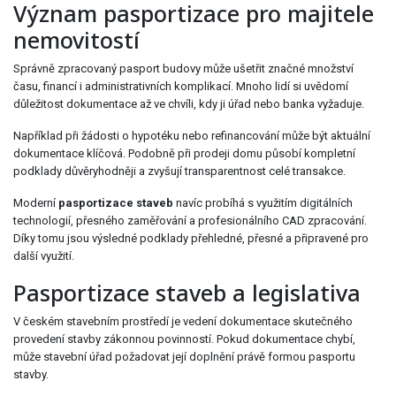
Význam pasportizace pro majitele
nemovitostí
Správně zpracovaný pasport budovy může ušetřit značné množství
času, financí i administrativních komplikací. Mnoho lidí si uvědomí
důležitost dokumentace až ve chvíli, kdy ji úřad nebo banka vyžaduje.
Například při žádosti o hypotéku nebo refinancování může být aktuální
dokumentace klíčová. Podobně při prodeji domu působí kompletní
podklady důvěryhodněji a zvyšují transparentnost celé transakce.
Moderní
pasportizace staveb
navíc probíhá s využitím digitálních
technologií, přesného zaměřování a profesionálního CAD zpracování.
Díky tomu jsou výsledné podklady přehledné, přesné a připravené pro
další využití.
Pasportizace staveb a legislativa
V českém stavebním prostředí je vedení dokumentace skutečného
provedení stavby zákonnou povinností. Pokud dokumentace chybí,
může stavební úřad požadovat její doplnění právě formou pasportu
stavby.