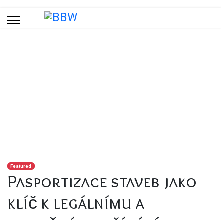
Blog
Jste zde:
Titulní stránka
Blog
Pasportizace staveb jako klíč k legálnímu a bezpečnému
užívání nemovitosti
Featured
Pasportizace staveb jako
klíč k legálnímu a