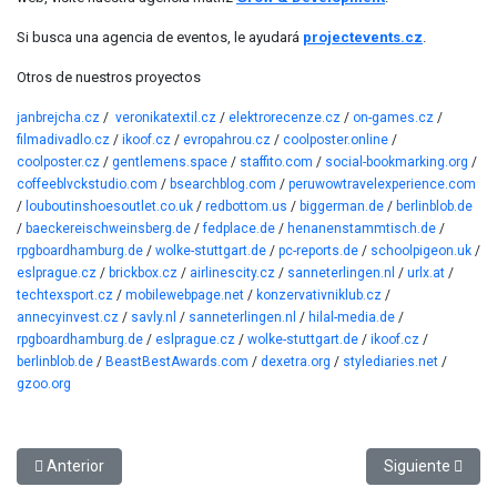
Si busca una agencia de eventos, le ayudará
projectevents.cz
.
Otros de nuestros proyectos
janbrejcha.cz
/
veronikatextil.cz
/
elektrorecenze.cz
/
on-games.cz
/
filmadivadlo.cz
/
ikoof.cz
/
evropahrou.cz
/
coolposter.online
/
coolposter.cz
/
gentlemens.space
/
staffito.com
/
social-bookmarking.org
/
coffeeblvckstudio.com
/
bsearchblog.com
/
peruwowtravelexperience.com
/
louboutinshoesoutlet.co.uk
/
redbottom.us
/
biggerman.de
/
berlinblob.de
/
baeckereischweinsberg.de
/
fedplace.de
/
henanenstammtisch.de
/
rpgboardhamburg.de
/
wolke-stuttgart.de
/
pc-reports.de
/
schoolpigeon.uk
/
eslprague.cz
/
brickbox.cz
/
airlinescity.cz
/
sanneterlingen.nl
/
urlx.at
/
techtexsport.cz
/
mobilewebpage.net
/
konzervativniklub.cz
/
annecyinvest.cz
/
savly.nl
/
sanneterlingen.nl
/
hilal-media.de
/
rpgboardhamburg.de
/
eslprague.cz
/
wolke-stuttgart.de
/
ikoof.cz
/
berlinblob.de
/
BeastBestAwards.com
/
dexetra.org
/
stylediaries.net
/
gzoo.org
Artículo anterior: Estudio de viabilidad (Feasibility Study): la clave 
Artículo siguien
Anterior
Siguiente