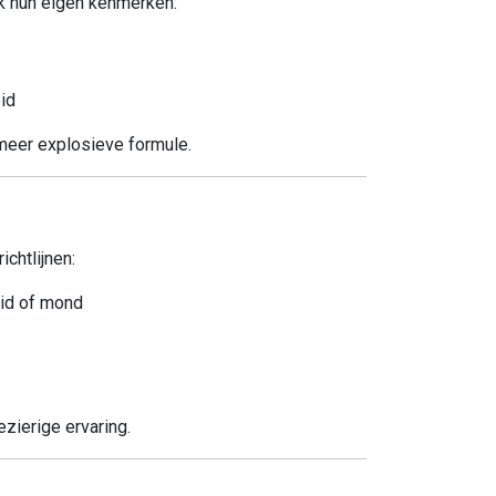
lk hun eigen kenmerken:
id
 meer explosieve formule.
ichtlijnen:
huid of mond
zierige ervaring.