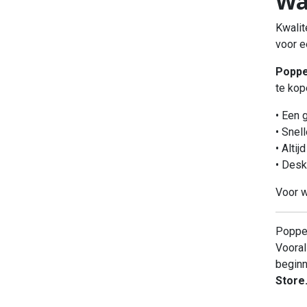
Wa
Kwalit
voor e
Poppe
te kop
• Een 
• Snel
• Alti
• Desk
Voor w
Popper
Voora
beginn
Store.