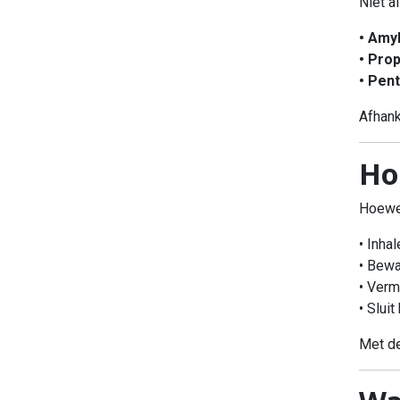
Niet a
• Amyl
• Prop
• Pent
Afhank
Ho
Hoewel
• Inha
• Bewa
• Verm
• Slui
Met de