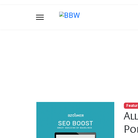
Blog
U bevindt zich hier:
Startpagina
Blog
Al
Featu
Al
Po