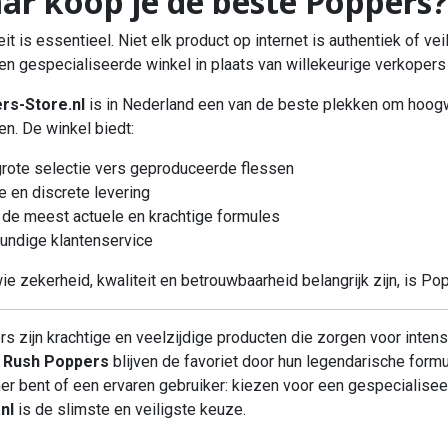
ar koop je de beste Poppers?
eit is essentieel. Niet elk product op internet is authentiek of 
en gespecialiseerde winkel in plaats van willekeurige verkopers
rs-Store.nl
is in Nederland een van de beste plekken om hoog
en. De winkel biedt:
grote selectie vers geproduceerde flessen
le en discrete levering
jd de meest actuele en krachtige formules
undige klantenservice
ie zekerheid, kwaliteit en betrouwbaarheid belangrijk zijn, is P
s zijn krachtige en veelzijdige producten die zorgen voor intensi
l
Rush Poppers
blijven de favoriet door hun legendarische form
er bent of een ervaren gebruiker: kiezen voor een gespecialis
nl
is de slimste en veiligste keuze.