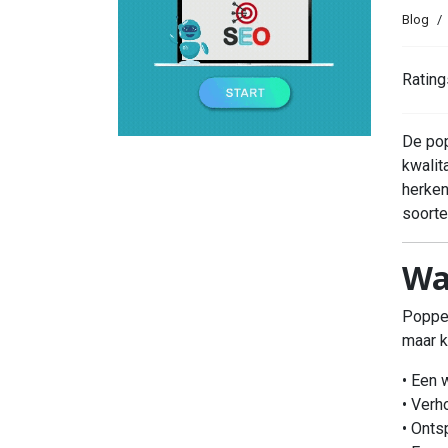
Blog
Rating
De pop
kwalit
herken
soorte
Wa
Popper
maar k
• Een 
• Verh
• Onts