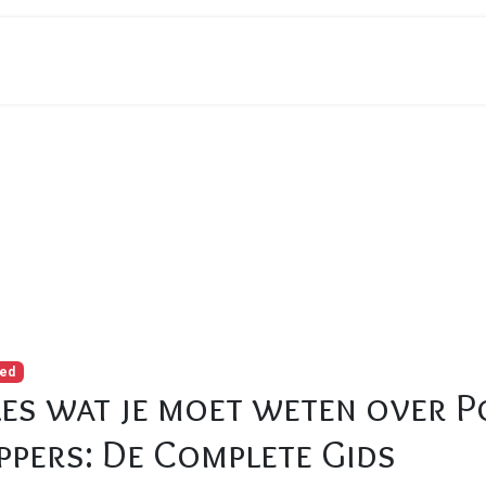
les wat je moet weten over Poppers en Rush Poppers: De Comp
red
les wat je moet weten over P
ppers: De Complete Gids