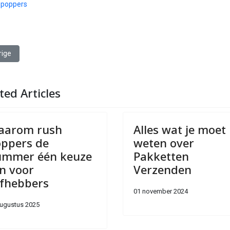
 poppers
g artikel: Luxe badkamer showroom met montage in regio Utrecht
rige
ted Articles
aarom rush
Alles wat je moet
ppers de
weten over
ummer één keuze
Pakketten
jn voor
Verzenden
efhebbers
01 november 2024
augustus 2025