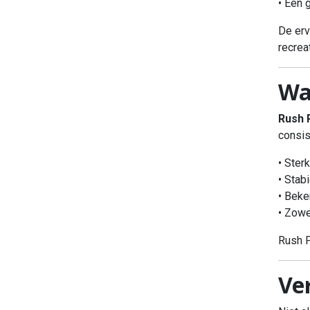
• Een 
De erv
recrea
Wa
Rush 
consis
• Ster
• Stabi
• Beke
• Zowe
Rush P
Ve