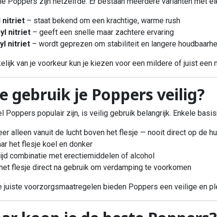
lle Poppers zijn hetzelfde. Er bestaan meerdere varianten met e
 nitriet
– staat bekend om een krachtige, warme rush
yl nitriet
– geeft een snelle maar zachtere ervaring
yl nitriet
– wordt geprezen om stabiliteit en langere houdbaarhe
elijk van je voorkeur kun je kiezen voor een mildere of juist een
e gebruik je Poppers veilig?
 Poppers populair zijn, is veilig gebruik belangrijk. Enkele basisr
leer alleen vanuit de lucht boven het flesje — nooit direct op de 
ar het flesje koel en donker
ijd combinatie met erectiemiddelen of alcohol
t het flesje direct na gebruik om verdamping te voorkomen
 juiste voorzorgsmaatregelen bieden Poppers een veilige en ple